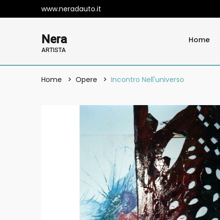
www.neradauto.it
Nera
Home
ARTISTA
Home
Opere
Incontro Nell'universo