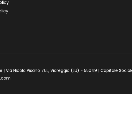
olicy
licy
 | Via Nicola Pisano 76L, Viareggio (LU) - 55049 | Capitale Social
e.com
iva sulla raccolta
Le tue preferenze relative alla priva