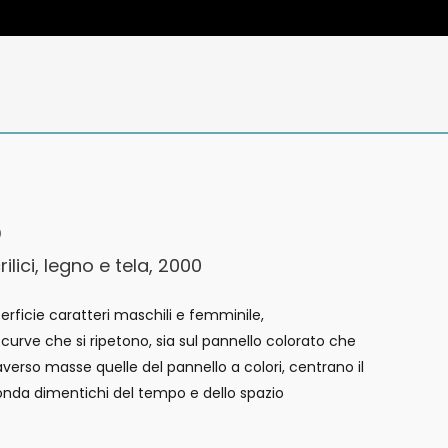
o
ilici, legno e tela, 2000
erficie caratteri maschili e femminile,
rve che si ripetono, sia sul pannello colorato che
averso masse quelle del pannello a colori, centrano il
conda dimentichi del tempo e dello spazio