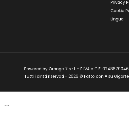
Privacy P
Cookie Po
Lingua
Powered by Orange 7 s.r.l. - P.IVA e C.F. 02486790468
Tutti i diritti riservati - 2026 © Fatto con
♥
su
Gigart
Informat