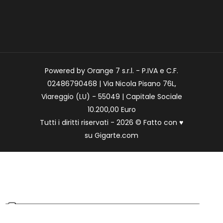
Powered by Orange 7 s.r.l. - P.IVA e C.F.
02486790468 | Via Nicola Pisano 76L,
Viareggio (LU) - 55049 | Capitale Sociale
10.200,00 Euro
Tutti i diritti riservati - 2026 © Fatto con
♥
su
Gigarte.com
Le tue preferenze relative alla privacy