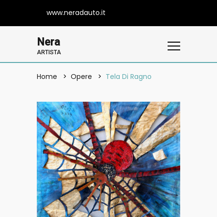
www.neradauto.it
Nera
ARTISTA
Home
Opere
Tela Di Ragno